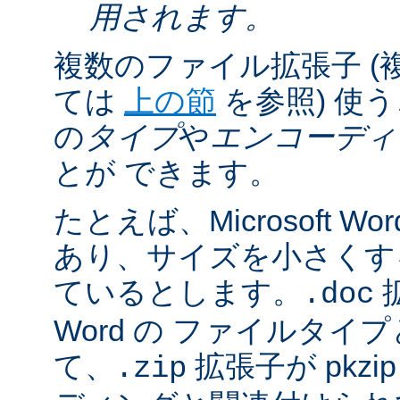
用されます。
複数のファイル拡張子 (
ては
上の節
を参照) 使
の
タイプ
や
エンコーディ
とが できます。
たとえば、Microsoft 
あり、サイズを小さくするた
ているとします。
拡
.doc
Word の ファイルタ
て、
拡張子が pkz
.zip