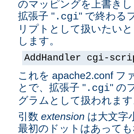
のマッピングを上書きし
拡張子 "
" で終わる
.cgi
リプトとして扱いたいと
します。
AddHandler cgi-scri
これを apache2.con
とで、拡張子 "
" の
.cgi
グラムとして扱われます
引数
extension
は大文字
最初のドットはあっても