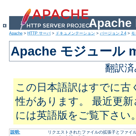
Apach
Apache
>
HTTP サーバ
>
ドキュメンテーション
>
バージョン 2.4
>
モ
Apache モジュール m
翻訳済
この日本語訳はすでに古
性があります。 最近更
には英語版をご覧下さい
説明:
リクエストされたファイルの拡張子とファイルの振