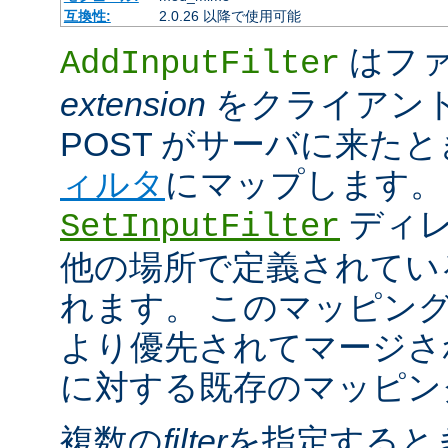
互換性:
2.0.26 以降で使用可能
はファ
AddInputFilter
extension
をクライアン
POST がサーバに来た
ィルタ
にマップします。
ディレ
SetInputFilter
他の場所で定義されてい
れます。 このマッピン
より優先されてマージさ
に対する既存のマッピン
複数の
filter
を指定すると