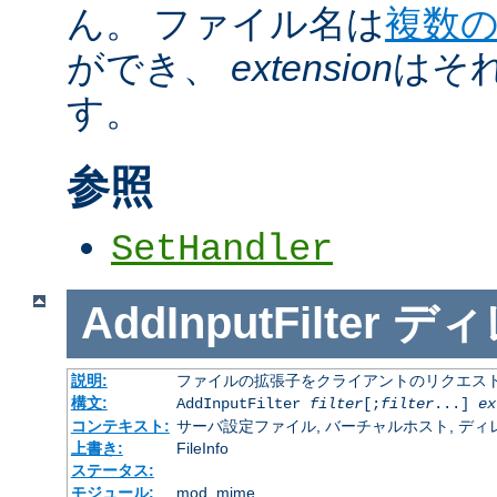
ん。 ファイル名は
複数
ができ、
extension
はそ
す。
参照
SetHandler
AddInputFilter
ディ
説明:
ファイルの拡張子をクライアントのリクエスト
構文:
AddInputFilter
filter
[;
filter
...]
ex
コンテキスト:
サーバ設定ファイル, バーチャルホスト, ディレクトリ
上書き:
FileInfo
ステータス:
モジュール:
mod_mime