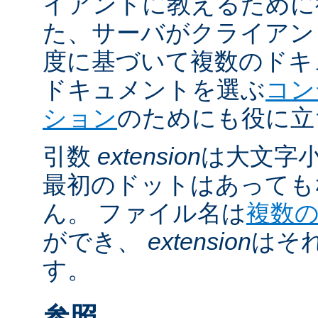
イアントに教えるために
た、サーバがクライアントの 
度に基づいて複数のドキ
ドキュメントを選ぶ
コン
ション
のためにも役に立
引数
extension
は大文字
最初のドットはあっても
ん。 ファイル名は
複数
ができ、
extension
はそ
す。
参照