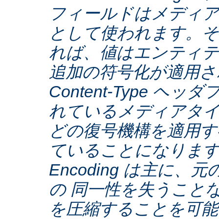
フィールドはメディア
として使われます。そ
れば、値はエンティテ
追加の符号化が適用さ
Content-Type ヘ
れているメディアタ
どの復号機構を適用す
ていることになります。C
Encoding は主に
の 同一性を失うこと
を圧縮することを可能