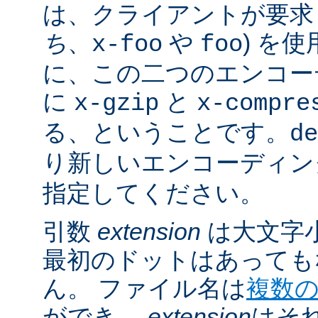
は、クライアントが要求し
ち
、
や
) を
x-foo
foo
に、この二つのエンコー
に
と
x-gzip
x-compre
る、ということです。
de
り新しいエンコーディン
指定してください。
引数
extension
は大文字
最初のドットはあっても
ん。 ファイル名は
複数
ができ、
extension
はそ