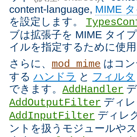
content-language,
MIME 
を設定します。
TypesCon
ブは拡張子を MIME タ
イルを指定するために使用
さらに、
はコン
mod_mime
する
ハンドラ
と
フィルタ
できます。
デ
AddHandler
ディレ
AddOutputFilter
ディレク
AddInputFilter
ントを扱うモジュールやス