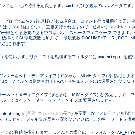
ンドと、 他の特性を定義します。
だけが必須のパラメータです。
cmd=
 プログラム名の後に引数がある場合は、コマンド行は引用符で囲む 必
ムは シェル経由でなく、直接実行されますので、通常のシェル用の エ
の一部となる必要のある空白はバックスペースでエスケープ できます
GI 環境変数に加えて、 環境変数 DOCUMENT_URI, DOCUMENT_
めに設定されます。
ト) を使います。リクエストを処理するフィルタには
を使
mode=input
ンターネットメディアタイプ (
すなわち
、MIME タイプ) を 指定
れば、フィルタは指定されていない ドキュメントには適用されなくな
ーネットメディアタイプ (
すなわち
、MIME タイプ) を 指定します
ォルトではインターネットメディアタイプは 変更されません。
nt length
(
訳注:
コンテントの長さ)
を変更しないということを指定
ォルトではありません。 フィルタが長さを変えないときは、このキーワードを指
の 数値を指定します。ほとんどの場合は、デフォルトの AP_FTYPE_