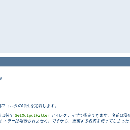
s
部フィルタの特性を定義します。
前は後で
ディレクティブで指定できます。名前は登録
SetOutputFilter
からは エラーは報告されません。ですから、重複する名前を使ってしまった