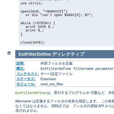
use strict;
open(SAVE, ">$ARGV[0]")
or die "can't open $ARGV[0]: $?";
while (<STDIN>) {
print SAVE $_;
print $_;
}
close(SAVE);
ExtFilterDefine
ディレクティブ
説明:
外部フィルタを定義
構文:
ExtFilterDefine
filtername
parameter
コンテキスト:
サーバ設定ファイル
ステータス:
Extension
モジュール:
mod_ext_filter
は、実行するプログラムや 引数など、外
ExtFilterDefine
filtername
は定義するフィルタの名前を指定します。 この名
なくてはなりません。
現時点では、フィルタの登録 API 
告されません。