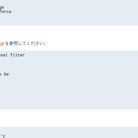
ge
force
を参照してください。
te
rnal filter
p
o be
n't