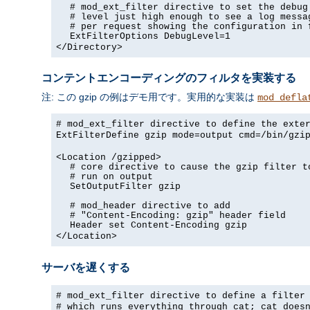
# mod_ext_filter directive to set the debug
# level just high enough to see a log messa
# per request showing the configuration in 
ExtFilterOptions DebugLevel=1
</Directory>
コンテントエンコーディングのフィルタを実装する
注: この gzip の例はデモ用です。実用的な実装は
mod_defla
# mod_ext_filter directive to define the exte
ExtFilterDefine gzip mode=output cmd=/bin/gzi
<Location /gzipped>
# core directive to cause the gzip filter t
# run on output
SetOutputFilter gzip
# mod_header directive to add
# "Content-Encoding: gzip" header field
Header set Content-Encoding gzip
</Location>
サーバを遅くする
# mod_ext_filter directive to define a filter
# which runs everything through cat; cat does