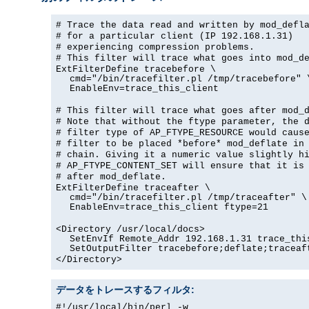
# Trace the data read and written by mod_defl
# for a particular client (IP 192.168.1.31)
# experiencing compression problems.
# This filter will trace what goes into mod_d
ExtFilterDefine tracebefore \
cmd="/bin/tracefilter.pl /tmp/tracebefore" 
EnableEnv=trace_this_client
# This filter will trace what goes after mod_
# Note that without the ftype parameter, the 
# filter type of AP_FTYPE_RESOURCE would caus
# filter to be placed *before* mod_deflate in
# chain. Giving it a numeric value slightly h
# AP_FTYPE_CONTENT_SET will ensure that it is
# after mod_deflate.
ExtFilterDefine traceafter \
cmd="/bin/tracefilter.pl /tmp/traceafter" \
EnableEnv=trace_this_client ftype=21
<Directory /usr/local/docs>
SetEnvIf Remote_Addr 192.168.1.31 trace_thi
SetOutputFilter tracebefore;deflate;traceaf
</Directory>
データをトレースするフィルタ:
#!/usr/local/bin/perl -w