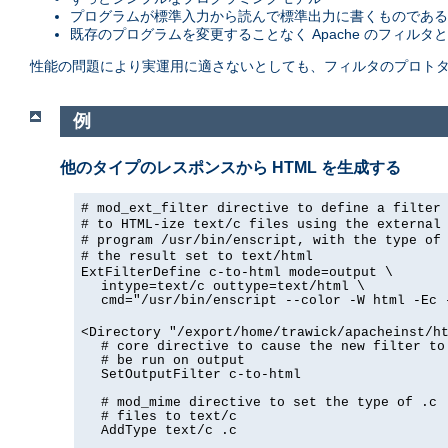
プログラムが標準入力から読んで標準出力に書くものである
既存のプログラムを変更することなく Apache のフィルタ
性能の問題により実運用に適さないとしても、フィルタのプロトタ
例
他のタイプのレスポンスから HTML を生成する
# mod_ext_filter directive to define a filter
# to HTML-ize text/c files using the external
# program /usr/bin/enscript, with the type of
# the result set to text/html
ExtFilterDefine c-to-html mode=output \
intype=text/c outtype=text/html \
cmd="/usr/bin/enscript --color -W html -Ec 
<Directory "/export/home/trawick/apacheinst/h
# core directive to cause the new filter to
# be run on output
SetOutputFilter c-to-html
# mod_mime directive to set the type of .c
# files to text/c
AddType text/c .c