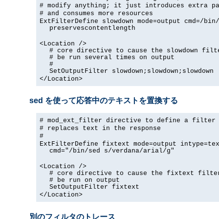
# modify anything; it just introduces extra p
# and consumes more resources
ExtFilterDefine slowdown mode=output cmd=/bin
preservescontentlength
<Location />
# core directive to cause the slowdown filt
# be run several times on output
#
SetOutputFilter slowdown;slowdown;slowdown
</Location>
sed を使って応答中のテキストを置換する
# mod_ext_filter directive to define a filter
# replaces text in the response
#
ExtFilterDefine fixtext mode=output intype=te
cmd="/bin/sed s/verdana/arial/g"
<Location />
# core directive to cause the fixtext filte
# be run on output
SetOutputFilter fixtext
</Location>
別のフィルタのトレース