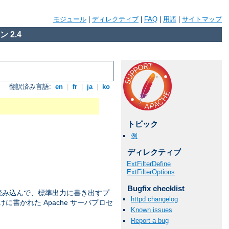
モジュール
|
ディレクティブ
|
FAQ
|
用語
|
サイトマップ
 2.4
翻訳済み言語:
en
|
fr
|
ja
|
ko
トピック
例
ディレクティブ
ExtFilterDefine
ExtFilterOptions
Bugfix checklist
読み込んで、標準出力に書き出すプ
httpd changelog
けに書かれた Apache サーバプロセ
Known issues
Report a bug