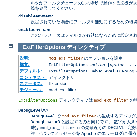
ルタがフィルタチェーンの別の場所で動作する必要がある 場合は
義を参照してください。
disableenv=
env
設定されていた場合にフィルタを無効にするための環境
enableenv=
env
このパラメータはフィルタが有効になるために設定され
ExtFilterOptions
ディレクティブ
説明:
のオプションを設定
mod_ext_filter
構文:
ExtFilterOptions
option
[
option
] ...
デフォルト:
ExtFilterOptions DebugLevel=0 NoLogS
コンテキスト:
ディレクトリ
ステータス:
Extension
モジュール:
mod_ext_filter
ディレクティブは
の特
ExtFilterOptions
mod_ext_filter
DebugLevel=
n
で
の生成するデバッグ
DebugLevel
mod_ext_filter
と設定するのと同じです。 数字が大き
DebugLevel=0
味は
の先頭近くの DBGLVL_ 
mod_ext_filter.c
注: デバッグメッセージを Apache のエラーログに 