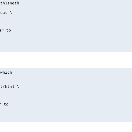
athlength
/cat \
er to
 which
xt/html \
r to