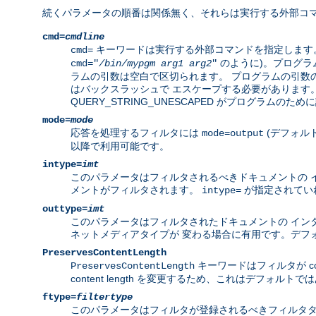
続くパラメータの順番は関係無く、それらは実行する外部コマ
cmd=
cmdline
キーワードは実行する外部コマンドを指定します。
cmd=
のように)。プログラ
cmd="
/bin/mypgm
arg1
arg2
"
ラムの引数は空白で区切られます。 プログラムの引数
はバックスラッシュで エスケープする必要があります。標準の C
QUERY_STRING_UNESCAPED がプログラムのた
mode=
mode
応答を処理するフィルタには
(デフォル
mode=output
以降で利用可能です。
intype=
imt
このパラメータはフィルタされるべきドキュメントの イ
メントがフィルタされます。
が指定されてい
intype=
outtype=
imt
このパラメータはフィルタされたドキュメントの インタ
ネットメディアタイプが 変わる場合に有用です。デフ
PreservesContentLength
キーワードはフィルタが conte
PreservesContentLength
content length を変更するため、これはデフ
ftype=
filtertype
このパラメータはフィルタが登録されるべきフィルタタイプ