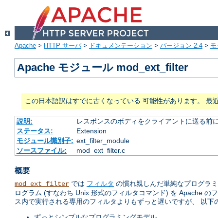
Apache
>
HTTP サーバ
>
ドキュメンテーション
>
バージョン 2.4
>
モ
Apache モジュール mod_ext_filter
この日本語訳はすでに古くなっている 可能性があります。 最
説明:
レスポンスのボディをクライアントに送る前
ステータス:
Extension
モジュール識別子:
ext_filter_module
ソースファイル:
mod_ext_filter.c
概要
では
フィルタ
の慣れ親しんだ単純なプログラミ
mod_ext_filter
ログラム (すなわち Unix 形式のフィルタコマンド) を Apache
ス内で実行される専用のフィルタよりもずっと遅いですが、 以下
ずっとシンプルなプログラミングモデル