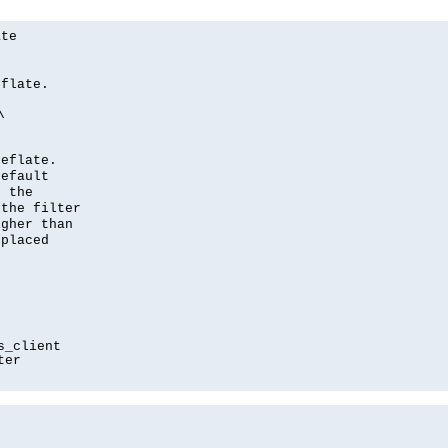
ate
eflate.
\
deflate.
default
e the
 the filter
igher than
 placed
s_client
ter